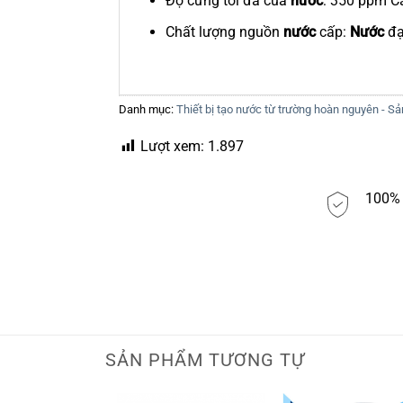
Độ cứng tối đa của
nước
: 350 ppm C
Chất lượng nguồn
nước
cấp:
Nước
đạ
Danh mục:
Thiết bị tạo nước từ trường hoàn nguyên - 
Lượt xem:
1.897
100% 
SẢN PHẨM TƯƠNG TỰ