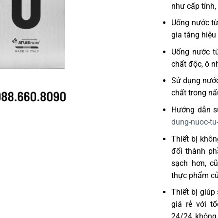
như cấp tính,
Uống nước từ 
gia tăng hiệu
Uống nước từ
chất độc, ô n
Sử dụng nước 
chất trong nấ
Hướng dẫn s
dung-nuoc-tu
Thiết bị khôn
đổi thành p
sạch hơn, c
thực phẩm củ
Thiết bị giúp
giá rẻ với t
24/24 không 