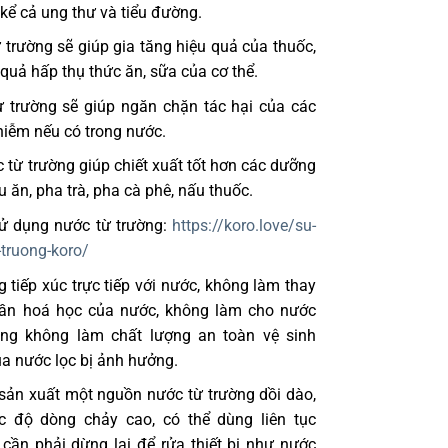
 kể cả ung thư và tiểu đường.
trường sẽ giúp gia tăng hiệu quả của thuốc,
 quả hấp thụ thức ăn, sữa của cơ thể.
 trường sẽ giúp ngăn chặn tác hại của các
hiễm nếu có trong nước.
từ trường giúp chiết xuất tốt hơn các dưỡng
u ăn, pha trà, pha cà phê, nấu thuốc.
ử dụng nước từ trường:
https://koro.love/su-
-truong-koro/
g tiếp xúc trực tiếp với nước, không làm thay
hần hoá học của nước, không làm cho nước
ũng không làm chất lượng an toàn vệ sinh
a nước lọc bị ảnh hưởng.
 sản xuất một nguồn nước từ trường dồi dào,
ốc độ dòng chảy cao, có thể dùng liên tục
cần phải dừng lại để rửa thiết bị như nước