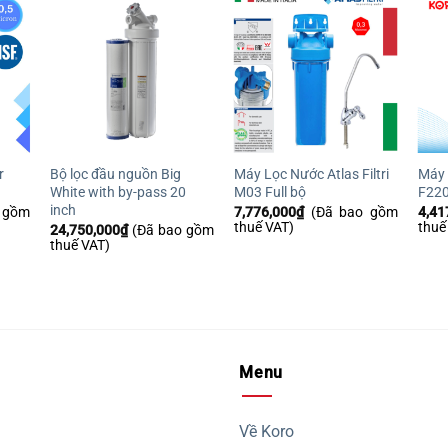
êu
Yêu
Yêu
ích
thích
thích
r
Bộ lọc đầu nguồn Big
Máy Lọc Nước Atlas Filtri
Máy 
White with by-pass 20
M03 Full bộ
F220
inch
 gồm
7,776,000
₫
(Đã bao gồm
4,41
thuế VAT)
thuế
24,750,000
₫
(Đã bao gồm
thuế VAT)
Menu
Về Koro