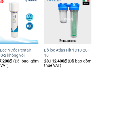
Yêu
Yêu
thích
thích
Lọc Nước Pentair
Bộ lọc Atlas Filtri D10-20-
0-2 không vòi
10
7,200
₫
(Đã bao gồm
28,112,400
₫
(Đã bao gồm
 VAT)
thuế VAT)