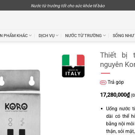
Nước từ trường tốt cho sức khỏe tế bào
N PHẨM KHÁC
DỊCH VỤ
NƯỚC TỪ TRƯỜNG
SỐNG NHƯ
Thiết bị
nguyên Ko
Yêu
Trả góp
thích
17,280,000
₫
(Đ
Uống nước từ
dài có thể h
bằng nội môi
thận, sỏi mật