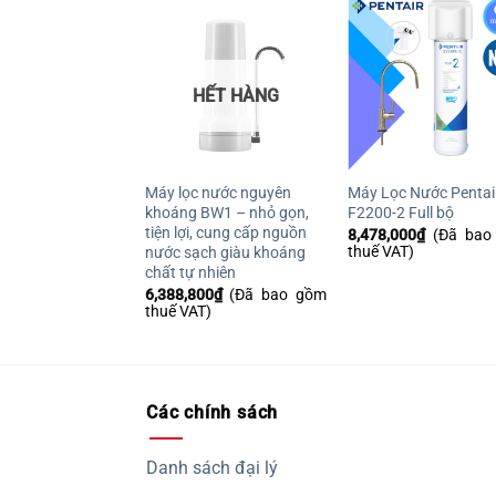
Yêu
Y
HẾT HÀNG
thích
th
Máy lọc nước nguyên
Máy Lọc Nước Pentai
khoáng BW1 – nhỏ gọn,
F2200-2 Full bộ
tiện lợi, cung cấp nguồn
8,478,000
₫
(Đã bao
thuế VAT)
nước sạch giàu khoáng
chất tự nhiên
6,388,800
₫
(Đã bao gồm
thuế VAT)
Các chính sách
Danh sách đại lý