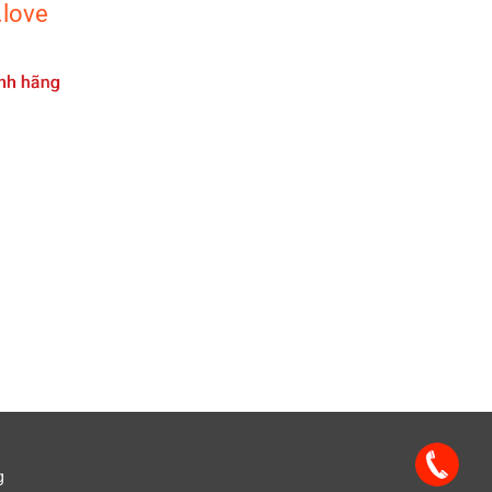
.love
g