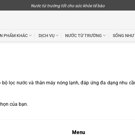
Nước từ trường tốt cho sức khỏe tế bào
N PHẨM KHÁC
DỊCH VỤ
NƯỚC TỪ TRƯỜNG
SỐNG NHƯ
p bộ lọc nước và thân máy nóng lạnh, đáp ứng đa dạng nhu cầ
chọn của bạn.
Menu