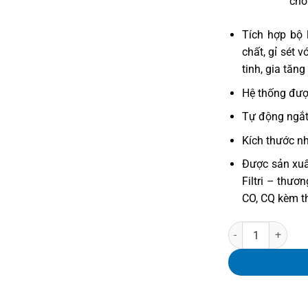
cho
Tích hợp bộ 
chất, gỉ sét v
tinh, gia tăng
Hệ thống đượ
Tự động ngắt
Kích thước nh
Được sản xuấ
Filtri – thươ
CO, CQ kèm t
Máy Lọc Nước Atlas