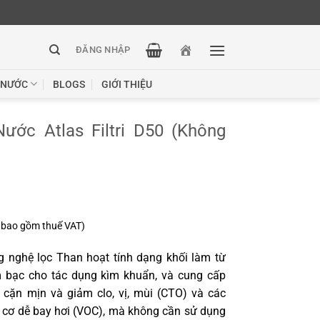
ĐĂNG NHẬP
 NƯỚC
BLOGS
GIỚI THIỆU
ước Atlas Filtri D50 (Không
 bao gồm thuế VAT)
g nghệ lọc
Than hoạt tính dạng khối làm từ
 bạc cho tác dụng kìm khuẩn, và cung cấp
 cặn mịn và giảm clo, vị, mùi (CTO) và các
 cơ dễ bay hơi (VOC),
mà không cần sử dụng