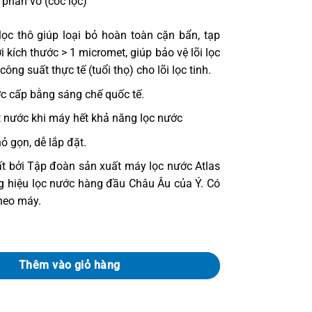
 phẩn vỏ (cốc lọc)
lọc thô giúp loại bỏ hoàn toàn cặn bẩn, tạp
ới kích thước > 1 micromet, giúp bảo vệ lõi lọc
 công suất thực tế (tuổi thọ) cho lõi lọc tinh.
c cấp bằng sáng chế quốc tế.
 nước khi máy hết khả năng lọc nước
ỏ gọn, dễ lắp đặt.
t bởi Tập đoàn sản xuất máy lọc nước Atlas
ng hiệu lọc nước hàng đầu Châu Âu của Ý. Có
heo máy.
 Filtri D50 (Không vòi) số lượng
Thêm vào giỏ hàng