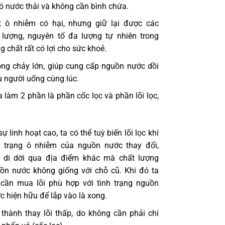
ó nước thải và không cần bình chứa.
t ô nhiễm có hại, nhưng giữ lại được các
 lượng, nguyên tố đa lượng tự nhiên trong
g chất rất có lợi cho sức khoẻ.
ng chảy lớn, giúp cung cấp nguồn nước dồi
u người uống cùng lúc.
ra làm 2 phần là phần cốc lọc và phần lõi lọc,
ự linh hoạt cao, ta có thể tuỳ biến lõi lọc khi
h trạng ô nhiễm của nguồn nước thay đổi,
 di dời qua địa điểm khác mà chất lượng
ồn nước không giống với chỗ cũ. Khi đó ta
 cần mua lõi phù hợp với tình trạng nguồn
c hiện hữu để lắp vào là xong.
 thành thay lõi thấp, do không cần phải chi