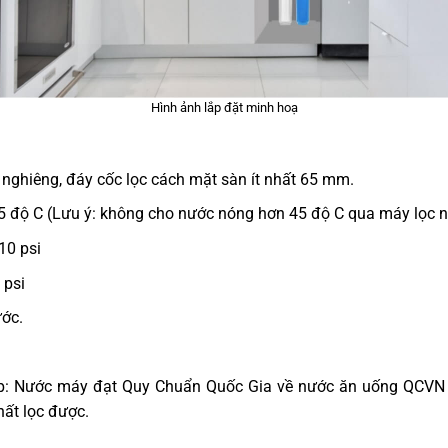
Hình ảnh lắp đặt minh hoạ
nghiêng, đáy cốc lọc cách mặt sàn ít nhất 65 mm.
45 độ C (Lưu ý: không cho nước nóng hơn 45 độ C qua máy lọc nư
10 psi
 psi
ước.
p: Nước máy đạt Quy Chuẩn Quốc Gia về nước ăn uống QCVN 0
hất lọc được.