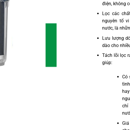
điện, không c
Lọc các chấ
nguyên tố vi
nước, là nhữn
Lưu lượng dò
dào cho nhiề
Tách lõi lọc 
giúp:
Có s
tìn
hay
ngu
chỉ
nướ
Giá