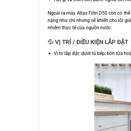
Ngoài ra máy Atlas Filtri D50 còn có th
nặng như chì nhưng sẽ khiến cho lõi giảm
nhiễm thực tế của nguồn nước.
💦 VỊ TRÍ / ĐIỀU KIỆN LẮP ĐẶT
Vị trí lắp đặt: dưới tủ bếp, bồn rửa h