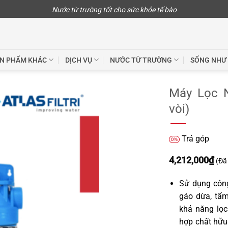
Nước từ trường tốt cho sức khỏe tế bào
N PHẨM KHÁC
DỊCH VỤ
NƯỚC TỪ TRƯỜNG
SỐNG NHƯ
Máy Lọc N
vòi)
Yêu
Trả góp
thích
4,212,000
₫
(Đã
Sử dụng côn
gáo dừa, tẩm
khả năng lọc
hợp chất hữu