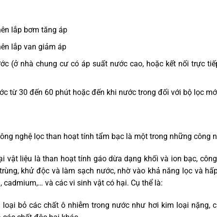
nên lắp bơm tăng áp
nên lắp van giảm áp
c (ở nhà chung cư có áp suất nước cao, hoặc kết nối trực tiế
ớc từ 30 đến 60 phút hoặc đến khi nước trong đối với bộ lọc mớ
công nghệ lọc than hoạt tính tẩm bạc là một trong những công n
oại vật liệu là than hoạt tính gáo dừa dạng khối và ion bạc, cô
ử trùng, khử độc và làm sạch nước, nhờ vào khả năng lọc và hấp
, cadmium,… và các vi sinh vật có hại. Cụ thể là:
loại bỏ các chất ô nhiễm trong nước như hơi kim loại nặng, c