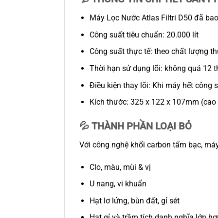
Máy Lọc Nước Atlas Filtri D50 đã bao
Công suất tiêu chuẩn: 20.000 lít
Công suất thực tế: theo chất lượng t
Thời hạn sử dụng lõi: không quá 12 
Điều kiện thay lõi: Khi máy hết công 
Kích thước: 325 x 122 x 107mm (cao 
💦 THÀNH PHẦN LOẠI BỎ
Với công nghệ khối carbon tẩm bạc, máy 
Clo, màu, mùi & vị
U nang, vi khuẩn
Hạt lơ lửng, bùn đất, gỉ sét
Hạt gỉ và trầm tích danh nghĩa lớn hơ