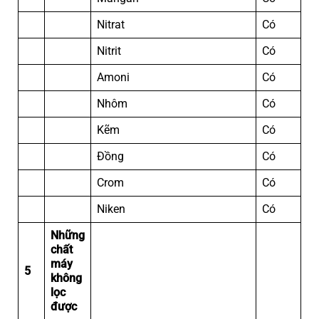
Nitrat
Có
Nitrit
Có
Amoni
Có
Nhôm
Có
Kẽm
Có
Đồng
Có
Crom
Có
Niken
Có
Những
chất
máy
5
không
lọc
được