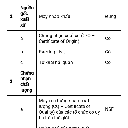
Nguồn
gốc
2
Máy nhập khẩu
Đúng
xuất
xứ
Chứng nhận xuất xứ (C/O –
a
Có
Certificate of Origin)
b
Packing List,
Có
c
Tờ khai hải quan
Có
Chứng
nhận
3
chất
lượng
Máy có chứng nhận chất
lượng (CQ – Certificate of
a
NSF
Quality) của các tổ chức có uy
tín trên thế giới