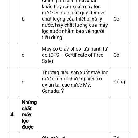
Chính phủ của nước xuất
khẩu hay sản xuất máy lọc
nước có đạo luật quy định về
b
chất lượng của thiết bị xử lý
Có
nước, hay chất lượng của máy
lọc nước nhằm bảo vệ người
tiêu dùng
Máy có Giấy phép lưu hành tự
c
do (CFS – Certificate of Free
Có
Sale)
Thương hiệu sản xuất máy lọc
nước là một thương hiệu có
d
Đúng
uy tín tại các nước Mỹ,
Canada, Ý
Những
chất
4
máy
lọc
được