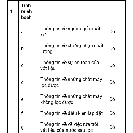
Tính
1
minh
bạch
Thông tin về nguồn gốc xuất
a
Có
xứ
Thông tin về chứng nhận chất
b
Có
lượng
Thông tin về sự an toàn của
c
Có
vật liệu
Thông tin về những chất máy
d
Có
lọc được
Thông tin về những chất máy
e
Có
không lọc được
f
Thông tin về điều kiện lắp đặt
Có
Thông tin về về việc rửa trôi
g
Có
vật liệu của nước sau lọc