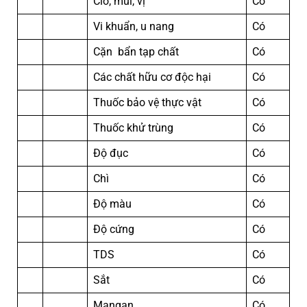
Clo, mùi, vị
Có
Vi khuẩn, u nang
Có
Cặn bẩn tạp chất
Có
Các chất hữu cơ độc hại
Có
Thuốc bảo vệ thực vật
Có
Thuốc khử trùng
Có
Độ đục
Có
Chì
Có
Độ màu
Có
Độ cứng
Có
TDS
Có
Sắt
Có
Mangan
Có