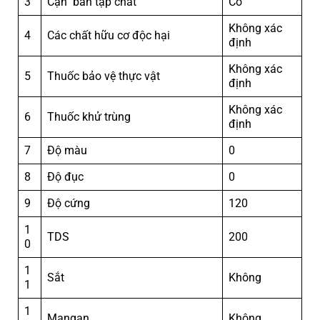
3
Cặn bẩn tạp chất
Có
Không xác
4
Các chất hữu cơ độc hại
định
Không xác
5
Thuốc bảo vệ thực vật
định
Không xác
6
Thuốc khử trùng
định
7
Độ màu
0
8
Độ đục
0
9
Độ cứng
120
1
TDS
200
0
1
Sắt
Không
1
1
Mangan
Không