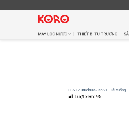
Skip
to
content
MÁY LỌC NƯỚC
THIẾT BỊ TỪ TRƯỜNG
SẢ
F1 & F2 Bruchure-Jan 21
Tải xuống
Lượt xem:
95