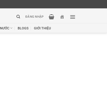
ĐĂNG NHẬP
 NƯỚC
BLOGS
GIỚI THIỆU