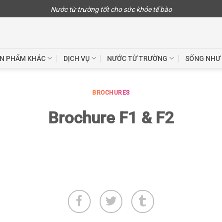
Nước từ trường tốt cho sức khỏe tế bào
N PHẨM KHÁC
DỊCH VỤ
NƯỚC TỪ TRƯỜNG
SỐNG NHƯ
BROCHURES
Brochure F1 & F2