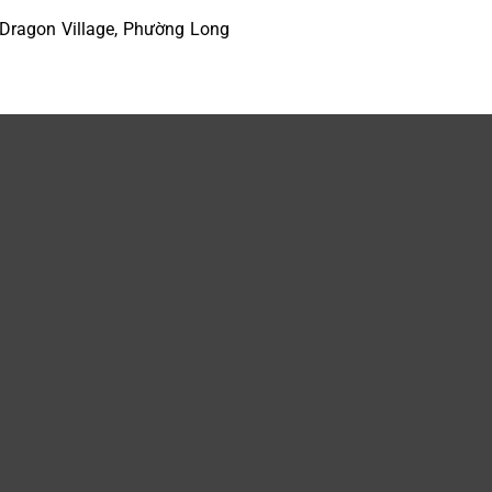
 Dragon Village, Phường Long
Chính sách bảo mật
|
Điều khoản và điều kiện
|
Chính sách giao dịch chun
Copyright @ 2023 Koro. Bảo lưu mọi quyền.