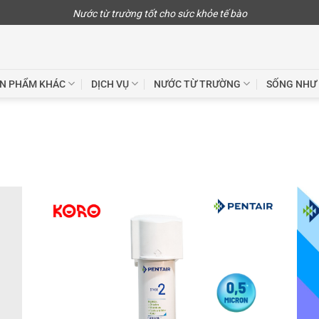
Nước từ trường tốt cho sức khỏe tế bào
N PHẨM KHÁC
DỊCH VỤ
NƯỚC TỪ TRƯỜNG
SỐNG NHƯ