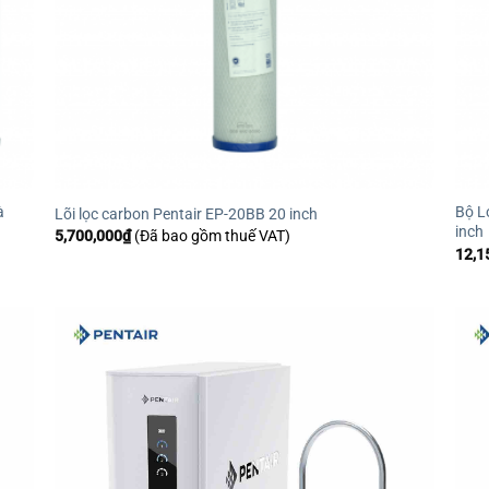
à
Bộ L
Lõi lọc carbon Pentair EP-20BB 20 inch
inch
5,700,000
₫
(Đã bao gồm thuế VAT)
12,1