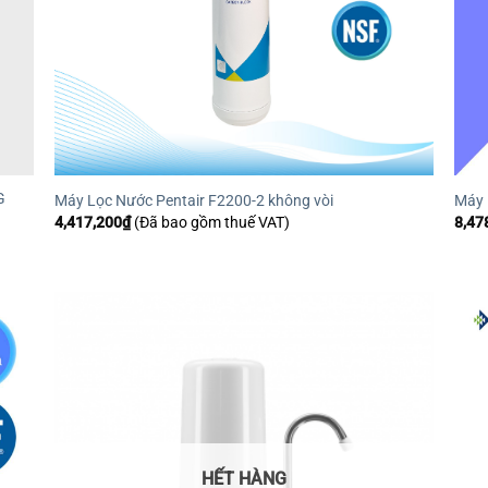
G
Máy Lọc Nước Pentair F2200-2 không vòi
Máy 
4,417,200
₫
(Đã bao gồm thuế VAT)
8,47
HẾT HÀNG