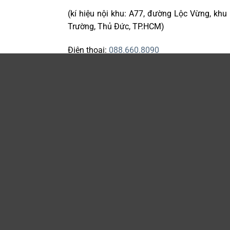
(kí hiệu nội khu: A77, đường Lộc Vừng, khu
Trường, Thủ Đức, TP.HCM)
Điện thoại:
088.660.8090
Email:
cs@koro.love