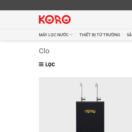
Skip
to
content
MÁY LỌC NƯỚC
THIẾT BỊ TỪ TRƯỜNG
SẢ
Clo
LỌC