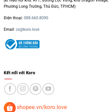
(kí hiệu nội khu: A77, đường Lộc Vừng, khu Dragon Village,
Phường Long Trường, Thủ Đức, TP.HCM)
Điện thoại:
088.660.8090
Email:
cs@koro.love
Kết nối với Koro
shopee.vn/koro.love