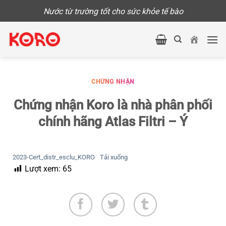
Skip
Nước từ trường tốt cho sức khỏe tế bào
to
content
CHỨNG NHẬN
Chứng nhận Koro là nhà phân phối
chính hãng Atlas Filtri – Ý
2023-Cert_distr_esclu_KORO
Tải xuống
Lượt xem:
65