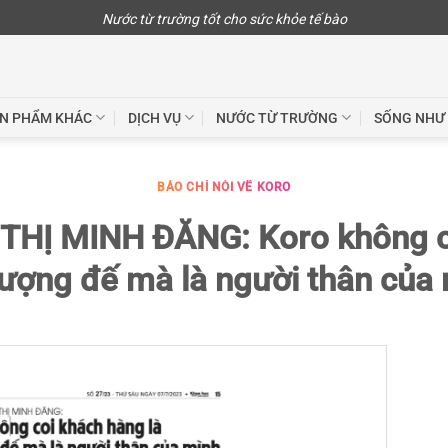
Nước từ trường tốt cho sức khỏe tế bào
N PHẨM KHÁC
DỊCH VỤ
NƯỚC TỪ TRƯỜNG
SỐNG NHƯ
BÁO CHÍ NÓI VỀ KORO
HỊ MINH ĐĂNG: Koro không c
hượng đế mà là người thân của