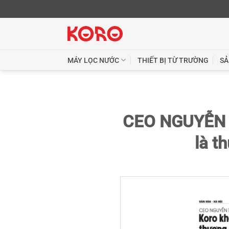
Skip
to
content
MÁY LỌC NƯỚC
THIẾT BỊ TỪ TRƯỜNG
SẢ
CEO NGUYỄN T
là t