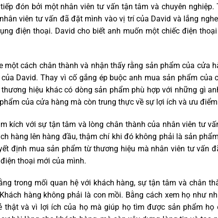
tiếp đón bởi một nhân viên tư vấn tận tâm và chuyên nghiệp. 
hân viên tư vấn đã đặt mình vào vị trí của David và lắng ngh
g điện thoại. David cho biết anh muốn một chiếc điện thoại 
he một cách chân thành và nhận thấy rằng sản phẩm của cửa 
 của David. Thay vì cố gắng ép buộc anh mua sản phẩm của c
t thương hiệu khác có dòng sản phẩm phù hợp với những gì an
phẩm của cửa hàng mà còn trung thực về sự lợi ích và ưu điểm
m kích với sự tận tâm và lòng chân thành của nhân viên tư vấ
hách hàng lên hàng đầu, thậm chí khi đó không phải là sản ph
yết định mua sản phẩm từ thương hiệu mà nhân viên tư vấn đã 
c điện thoại mới của mình.
ng trong mối quan hệ với khách hàng, sự tận tâm và chân thà
Khách hàng không phải là con mồi. Bằng cách xem họ như nhữ
sẻ thật và vì lợi ích của họ mà giúp họ tìm được sản phẩm họ