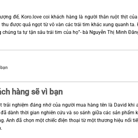
hượng đế, Koro.love coi khách hàng là người thân ruột thịt củ
i thu được quả ngọt từ vô vàn các trái tim khác xung quanh ta.
g chúng ta tự tận sâu trái tim của họ”- bà Nguyễn Thị Minh Đă
ì bạn
ách hàng sẽ vì bạn
t trải nghiệm đáng nhớ của người mua hàng tên là David khi 
 đã dành thời gian nghiên cứu và so sánh giữa các sản phẩm k
ng. Anh đã chọn một chiếc điện thoại từ một thương hiệu nổi ti
h.