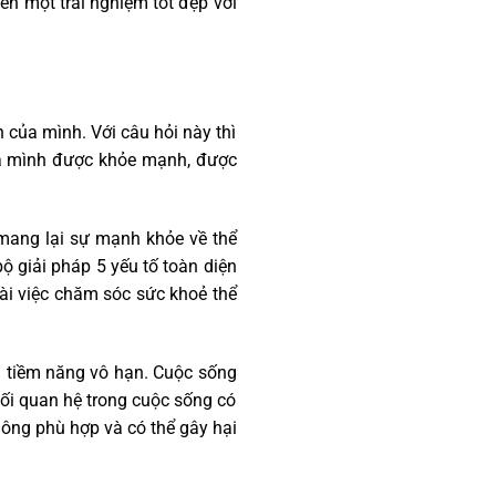
ên một trải nghiệm tốt đẹp với
n của mình. Với câu hỏi này thì
 của mình được khỏe mạnh, được
mang lại sự mạnh khỏe về thể
ộ giải pháp 5 yếu tố toàn diện
ài việc chăm sóc sức khoẻ thể
.
à tiềm năng vô hạn. Cuộc sống
ối quan hệ trong cuộc sống có
hông phù hợp và có thể gây hại