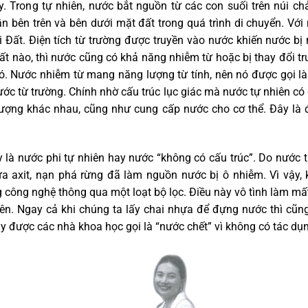
 Trong tự nhiên, nước bắt nguồn từ các con suối trên núi c
ần bên trên và bên dưới mặt đất trong quá trình di chuyển. Vớ
ái Đất. Điện tích từ trường được truyền vào nước khiến nước bị
ất nào, thì nước cũng có khả năng nhiễm từ hoặc bị thay đổi 
. Nước nhiễm từ mang năng lượng từ tính, nên nó được gọi là
ớc từ trường. Chính nhờ cấu trúc lục giác mà nước tự nhiên có 
ượng khác nhau, cũng như cung cấp nước cho cơ thể. Đây là đ
à nước phi tự nhiên hay nước “không có cấu trúc”. Do nước th
a axit, nạn phá rừng đã làm nguồn nước bị ô nhiễm. Vì vậy
 công nghệ thông qua một loạt bộ lọc. Điều này vô tình làm mất
ên. Ngay cả khi chúng ta lấy chai nhựa để đựng nước thì cũng
 được các nhà khoa học gọi là “nước chết” vì không có tác dụn