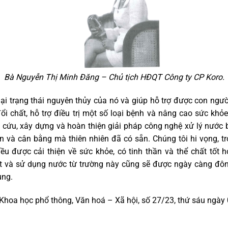
Bà Nguyễn Thị Minh Đăng – Chủ tịch HĐQT Công ty CP Koro.
lại trạng thái nguyên thủy của nó và giúp hỗ trợ được con người
i chất, hỗ trợ điều trị một số loại bệnh và nâng cao sức khỏe,
 cứu, xây dựng và hoàn thiện giải pháp công nghệ xử lý nước 
 và cân bằng mà thiên nhiên đã có sẵn. Chúng tôi hi vọng, tr
u được cải thiện về sức khỏe, có tinh thần và thể chất tốt h
t và sử dụng nước từ trường này cũng sẽ được ngày càng đôn
ụng.
 Khoa học phổ thông, Văn hoá – Xã hội, số 27/23, thứ sáu ngà