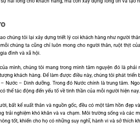
sự hài lòng cho khách hàng, mà còn xây dựng lòng tin và tạo n
ro
i sao chúng tôi lại xây dựng triết lý coi khách hàng như người thâ
ong mỗi chúng ta cũng chỉ luôn mong cho người thân, ruột thịt
gia đình và xã hội.
của mình, chúng tôi mang trong mình tâm nguyện đó là phải 
 tượng khách hàng. Để làm được điều này, chúng tôi phát triển b
 – Nước – Dinh dưỡng. Trong đó Nước chính là trung tâm. Ngo
có thể tác động đến yếu tố về tinh thần của mỗi người hiện nay
gười, bất kể xuất thân và nguồn gốc, đều có một tâm hồn đẹp v
g trải nghiệm khó khăn và va chạm. Môi trường sống và các m
ông tốt, khiến cho họ có những suy nghĩ, hành vi và sở thích k